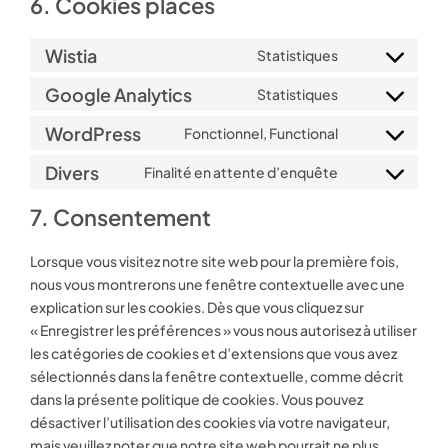
On
recrute
6. Cookies placés
Vétérinaire, étudiant, infirmière, vous souhaitez
Wistia
Statistiques
Consent
postuler pour un poste ou un stage !
to
Google Analytics
Statistiques
Consent
service
to
WordPress
Fonctionnel, Functional
wistia
Consent
service
to
Divers
Finalité en attente d’enquête
google-
Consent
service
analytics
to
7. Consentement
wordpress
Nos
tarifs
service
divers
Lorsque vous visitez notre site web pour la première fois,
Retrouvez les tarifs de nos actes vétérinaires
nous vous montrerons une fenêtre contextuelle avec une
2023
explication sur les cookies. Dès que vous cliquez sur
« Enregistrer les préférences » vous nous autorisez à utiliser
les catégories de cookies et d’extensions que vous avez
Consultation
sélectionnés dans la fenêtre contextuelle, comme décrit
dans la présente politique de cookies. Vous pouvez
Urgence
désactiver l’utilisation des cookies via votre navigateur,
mais veuillez noter que notre site web pourrait ne plus
Vaccin