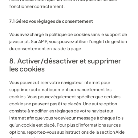
fonctionner correctement.
Chirurgie
7.1 Gérez vos réglages de consentement
Imagerie
Ajouter une pièce jointe (CV/lettre...)
Vous avez chargé la politique de cookies sans le support de
javascript. Sur AMP, vous pouvez utiliser l’onglet de gestion
du consentement en bas de la page.
8. Activer/désactiver et supprimer
Cliquez ou faites glisser un fichier vers
les cookies
cette zone pour le télécharger.
Vous pouvez utiliser votre navigateur internet pour
supprimer automatiquement ou manuellement les
Envoyer
cookies. Vous pouvez également spécifier que certains
cookies ne peuvent pas être placés. Une autre option
consiste à modifier les réglages de votre navigateur
Internet afin que vous receviez un message à chaque fois
qu’un cookie est placé. Pour plus d’informations sur ces
options, reportez-vous aux instructions de la section Aide