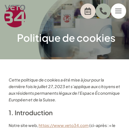
Passer
au
contenu
Politique de cookies
Cette politique de cookies a été mise à jour pour la
dernière fois le juillet 27, 2023 et s’applique aux citoyens et
aux résidents permanents légaux de l’Espace Économique
Européen et de la Suisse.
1. Introduction
Notre site web,
https://www.veto34.com
(ci-après : « le