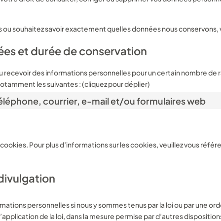
s ou souhaitez savoir exactement quelles données nous conservons, v
nées et durée de conservation
 recevoir des informations personnelles pour un certain nombre de ra
otamment les suivantes : (cliquez pour déplier)
 téléphone, courrier, e-mail et/ou formulaires web
 cookies. Pour plus d’informations sur les cookies, veuillez vous référ
divulgation
mations personnelles si nous y sommes tenus par la loi ou par une ord
pplication de la loi, dans la mesure permise par d’autres dispositions 