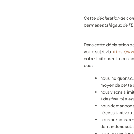
Cette déclaration de confi
permanents légaux de l’
Dans cette déclaration de
votre sujet via
https://w
notre traitement, nous nou
que :
nous indiquons cl
moyen de cette dé
nous visons à li
à des finalités lé
nous demandons d
nécessitant vot
nous prenons des
demandons autant
nous respectons v