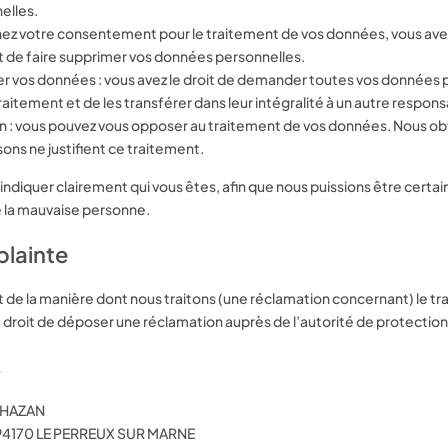
elles.
nez votre consentement pour le traitement de vos données, vous avez
de faire supprimer vos données personnelles.
rer vos données : vous avez le droit de demander toutes vos données 
aitement et de les transférer dans leur intégralité à un autre respon
on : vous pouvez vous opposer au traitement de vos données. Nous 
sons ne justifient ce traitement.
ndiquer clairement qui vous êtes, afin que nous puissions être certain
 la mauvaise personne.
plainte
ait de la manière dont nous traitons (une réclamation concernant) le 
e droit de déposer une réclamation auprès de l’autorité de protectio
s
 HAZAN
94170 LE PERREUX SUR MARNE