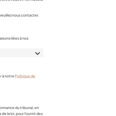
euillez nous contacter.
isons liées à nos
er à notre
Politique de
onnance du tribunal, en
de la loi, pour fournir des