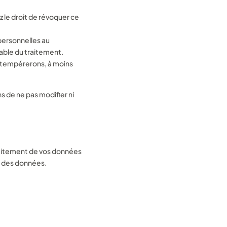
 le droit de révoquer ce
personnelles au
sable du traitement.
obtempérerons, à moins
s de ne pas modifier ni
traitement de vos données
n des données.