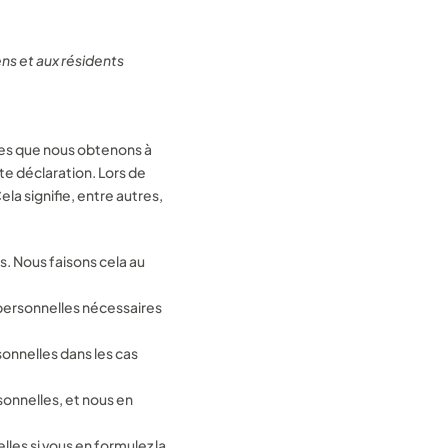
ens et aux résidents
ées que nous obtenons à
e déclaration. Lors de
la signifie, entre autres,
s. Nous faisons cela au
personnelles nécessaires
onnelles dans les cas
onnelles, et nous en
les si vous en formulez la