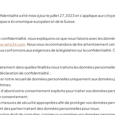
dentialité a été mise à jour le juillet 27, 2023 et s’applique aux citoy
Espace économique européen et de la Suisse.
 confidentialité, nous expliquons ce que nous faisons avec les donn
ww.veto34.com
. Nous vous recommandons de lire attentivement cett
s conformons aux exigences de la législation sur la confidentialité. Ce
airement dans quelles finalités nous traitons les données personnelle
claration de confidentialité ;
miter notre recueil de données personnelles uniquement aux données 
gitimes;
’abord votre consentement explicite pour traiter vos données pers
re consentement;
 mesures de sécurité appropriées afin de protéger vos données pers
 des parties traitant des données personnelles pour nous;
otre droit de consulter, corriger ou supprimer vos données personnel