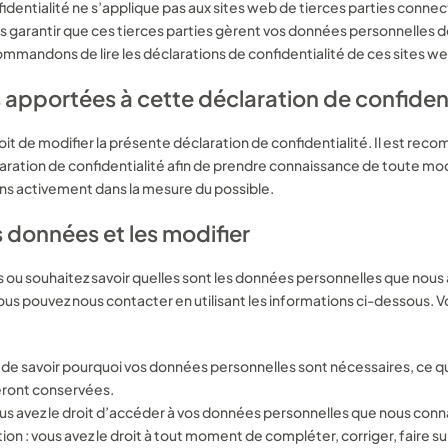
dentialité ne s’applique pas aux sites web de tierces parties connect
 garantir que ces tierces parties gèrent vos données personnelles d
mandons de lire les déclarations de confidentialité de ces sites web 
z ou faites glisser un fichier vers cette zone pour le téléc
 apportées à cette déclaration de confident
oit de modifier la présente déclaration de confidentialité. Il est re
ration de confidentialité afin de prendre connaissance de toute mod
er
ns activement dans la mesure du possible.
 données et les modifier
s ou souhaitez savoir quelles sont les données personnelles que nous 
ous pouvez nous contacter en utilisant les informations ci-dessous. Vo
t de savoir pourquoi vos données personnelles sont nécessaires, ce qu
eront conservées.
ous avez le droit d’accéder à vos données personnelles que nous conn
ation : vous avez le droit à tout moment de compléter, corriger, faire 