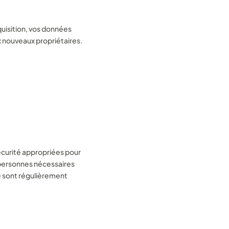
quisition, vos données
x nouveaux propriétaires.
e ou un stage !
écurité appropriées pour
s personnes nécessaires
é sont régulièrement