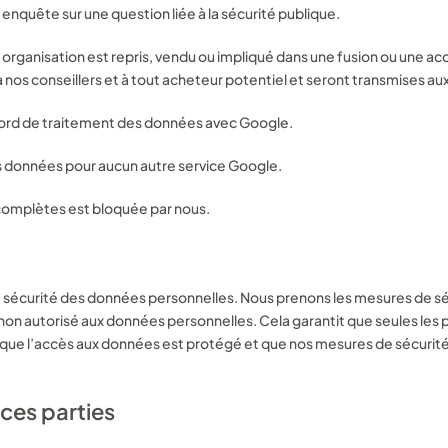
enquête sur une question liée à la sécurité publique.
On
recrute
 organisation est repris, vendu ou impliqué dans une fusion ou une ac
 nos conseillers et à tout acheteur potentiel et seront transmises au
tudiant, infirmière, vous souhaitez postuler pour un post
Nos
tarifs
ord de traitement des données avec Google.
Retrouvez les tarifs de nos actes vétérinaires 2023
es données pour aucun autre service Google.
 complètes est bloquée par nous.
 sécurité des données personnelles. Nous prenons les mesures de s
ès non autorisé aux données personnelles. Cela garantit que seules le
 que l’accès aux données est protégé et que nos mesures de sécurit
rces parties
 pièce jointe (CV/lettre...)