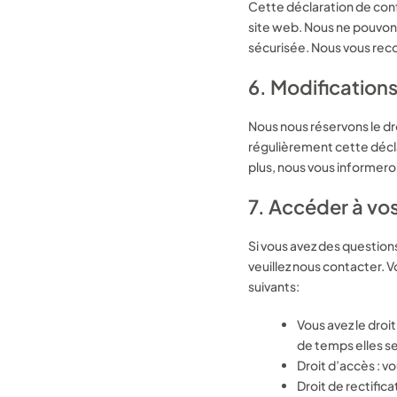
Cette déclaration de confi
site web. Nous ne pouvons
sécurisée. Nous vous recom
Clique
6. Modifications
Nous nous réservons le dr
régulièrement cette décla
Envoy
plus, nous vous informero
7. Accéder à vos
Si vous avez des question
veuillez nous contacter. V
suivants:
Vous avez le droi
de temps elles s
Droit d’accès : v
Droit de rectific