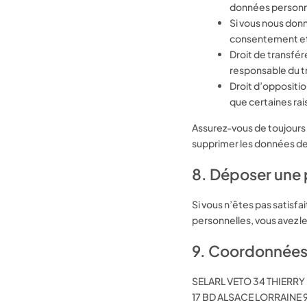
données personn
Si vous nous don
consentement et 
Droit de transfé
responsable du tr
Droit d’oppositi
que certaines rai
Assurez-vous de toujours i
supprimer les données de
8. Déposer une 
Si vous n’êtes pas satisf
personnelles, vous avez l
9. Coordonnée
SELARL VETO 34 THIERRY
17 BD ALSACE LORRAINE 