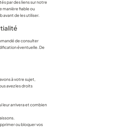
és par des liens sur notre
e manière fiable ou
avant de les utiliser.
harger.
ialité
commandé de consulter
ification éventuelle. De
avons à votre sujet,
us avez les droits
i leur arrivera et combien
aissons.
supprimer ou bloquer vos