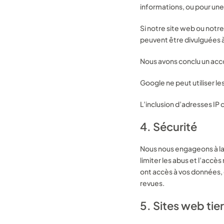
informations, ou pour une 
Si notre site web ou notre
peuvent être divulguées à
Vétérinaire, é
Nous avons conclu un acc
Google ne peut utiliser l
Consultation
L’inclusion d’adresses IP
4. Sécurité
Urgence
Vaccin
Nous nous engageons à la
limiter les abus et l’acc
Chirurgie
ont accès à vos données,
revues.
Imagerie
5. Sites web tie
Ajouter une