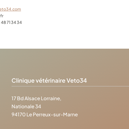
veto34.com
fr
 48 71 34 34
Clinique vétérinaire Veto34
17 Bd Alsace Lorraine,
Nationale 34
94170 Le Perreux-sur-Marne