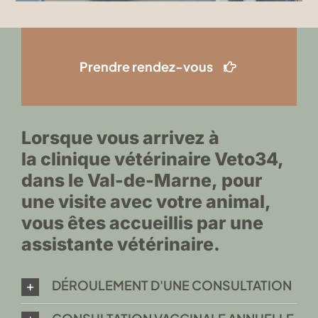
Prendre rendez-vous
Lorsque vous arrivez à
la
clinique vétérinaire Veto34,
On
recrute
dans le Val-de-Marne,
pour
une visite avec votre animal,
Vétérinaire, étudiant, infirmière, vous souhaitez
vous êtes accueillis par une
postuler pour un poste ou un stage !
assistante vétérinaire.
DÉROULEMENT D'UNE CONSULTATION