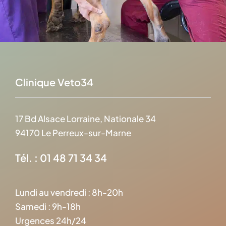
Clinique Veto34
17 Bd Alsace Lorraine, Nationale 34
94170 Le Perreux-sur-Marne
Tél. : 01 48 71 34 34
Lundi au vendredi : 8h-20h
Samedi : 9h-18h
Urgences 24h/24