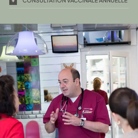
CONSULTATION VACCINALE ANNUELLE
Nos
tarifs
Retrouvez les tarifs de nos actes vétérinaires
2023
Consultation
Urgence
Vaccin
Chirurgie
Imagerie
Ajouter une pièce jointe (CV/lettre...)
Cliquez ou faites glisser un fichier vers