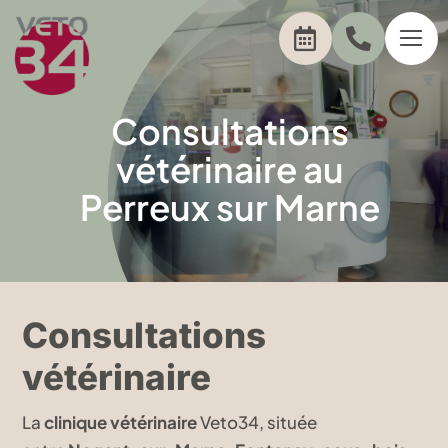
Passer
au
contenu
Consultations
vétérinaire au
Perreux sur Marne
Consultations
vétérinaire
La
clinique vétérinaire
Veto34, située